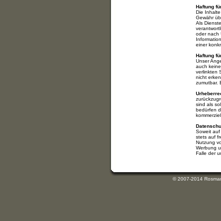
Haftung fü
Die Inhalte
Gewähr üb
Als Dienst
verantwort
oder nach 
Informatio
einer konk
Haftung fü
Unser Ange
auch keine 
verlinkten
nicht erke
zumutbar. 
Urheberre
zurückzugr
sind als s
bedürfen de
kommerziel
Datenschu
Soweit auf
stets auf 
Nutzung vo
Werbung und
Falle der 
© 2007-2014 Rosmarie