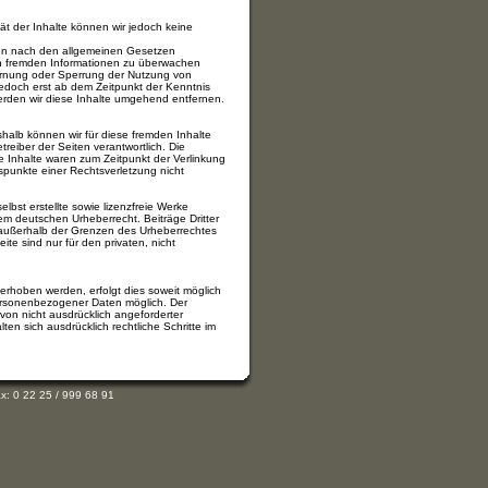
ität der Inhalte können wir jedoch keine
ten nach den allgemeinen Gesetzen
rten fremden Informationen zu überwachen
fernung oder Sperrung der Nutzung von
jedoch erst ab dem Zeitpunkt der Kenntnis
rden wir diese Inhalte umgehend entfernen.
shalb können wir für diese fremden Inhalte
treiber der Seiten verantwortlich. Die
e Inhalte waren zum Zeitpunkt der Verlinkung
tspunkte einer Rechtsverletzung nicht
lbst erstellte sowie lizenzfreie Werke
dem deutschen Urheberrecht. Beiträge Dritter
g außerhalb der Grenzen des Urheberrechtes
te sind nur für den privaten, nicht
rhoben werden, erfolgt dies soweit möglich
 personenbezogener Daten möglich. Der
von nicht ausdrücklich angeforderter
en sich ausdrücklich rechtliche Schritte im
x: 0 22 25 / 999 68 91