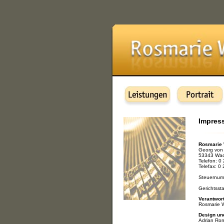
Impres
Rosmarie
Georg von
53343 Wac
Telefon: 0
Telefax: 0
Steuernum
Gerichtsst
Verantwort
Rosmarie 
Design un
Adrian Ro