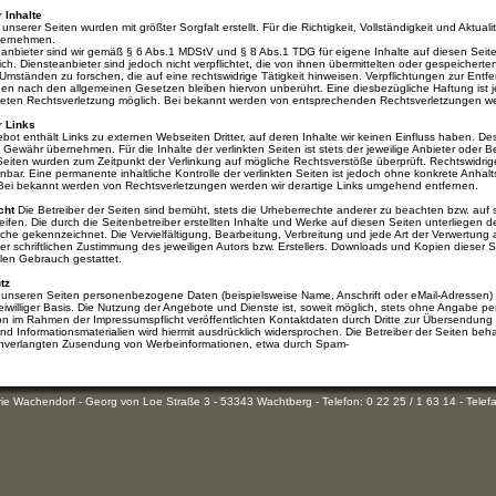
r Inhalte
 unserer Seiten wurden mit größter Sorgfalt erstellt. Für die Richtigkeit, Vollständigkeit und Aktual
ernehmen.
eanbieter sind wir gemäß § 6 Abs.1 MDStV und § 8 Abs.1 TDG für eigene Inhalte auf diesen Sei
lich. Diensteanbieter sind jedoch nicht verpflichtet, die von ihnen übermittelten oder gespeiche
Umständen zu forschen, die auf eine rechtswidrige Tätigkeit hinweisen. Verpflichtungen zur Ent
nen nach den allgemeinen Gesetzen bleiben hiervon unberührt. Eine diesbezügliche Haftung ist 
reten Rechtsverletzung möglich. Bei bekannt werden von entsprechenden Rechtsverletzungen we
r Links
bot enthält Links zu externen Webseiten Dritter, auf deren Inhalte wir keinen Einfluss haben. De
Gewähr übernehmen. Für die Inhalte der verlinkten Seiten ist stets der jeweilige Anbieter oder Be
 Seiten wurden zum Zeitpunkt der Verlinkung auf mögliche Rechtsverstöße überprüft. Rechtswidrig
nnbar. Eine permanente inhaltliche Kontrolle der verlinkten Seiten ist jedoch ohne konkrete Anhal
Bei bekannt werden von Rechtsverletzungen werden wir derartige Links umgehend entfernen.
cht
Die Betreiber der Seiten sind bemüht, stets die Urheberrechte anderer zu beachten bzw. auf se
eifen. Die durch die Seitenbetreiber erstellten Inhalte und Werke auf diesen Seiten unterliegen 
olche gekennzeichnet. Die Vervielfältigung, Bearbeitung, Verbreitung und jede Art der Verwertun
r schriftlichen Zustimmung des jeweiligen Autors bzw. Erstellers. Downloads und Kopien dieser Sei
len Gebrauch gestattet.
tz
 unseren Seiten personenbezogene Daten (beispielsweise Name, Anschrift oder eMail-Adressen) e
freiwilliger Basis. Die Nutzung der Angebote und Dienste ist, soweit möglich, stets ohne Angabe
n im Rahmen der Impressumspflicht veröffentlichten Kontaktdaten durch Dritte zur Übersendung 
 Informationsmaterialien wird hiermit ausdrücklich widersprochen. Die Betreiber der Seiten behalt
unverlangten Zusendung von Werbeinformationen, etwa durch Spam-
 Wachendorf - Georg von Loe Straße 3 - 53343 Wachtberg - Telefon: 0 22 25 / 1 63 14 - Telefa