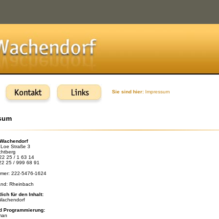
Sie sind hier:
Impressum
sum
 Wachendorf
 Loe Straße 3
htberg
 22 25 / 1 63 14
 22 25 / 999 68 91
mer: 222-5476-1624
and: Rheinbach
lich für den Inhalt:
Wachendorf
d Programmierung:
man